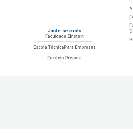
A
E
F
Junte-se a nós
C
Faculdade Einstein
P
Escola Técnica
Para Empresas
Einstein Prepara