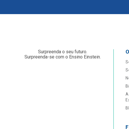
O
Surpreenda o seu futuro.
Surpreenda-se com o Ensino Einstein.
S
S
N
B
A
E
B
F