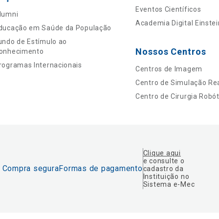
Eventos Científicos
lumni
Academia Digital Einstei
ducação em Saúde da População
undo de Estímulo ao
Nossos Centros
onhecimento
rogramas Internacionais
Centros de Imagem
Centro de Simulação Rea
Centro de Cirurgia Robót
Clique aqui
e consulte o
Compra segura
Formas de pagamento
cadastro da
Instituição no
Sistema e-Mec