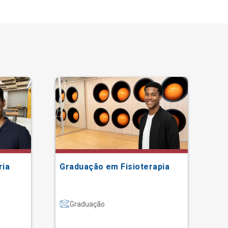
ria
Graduação em Fisioterapia
Gr
Graduação