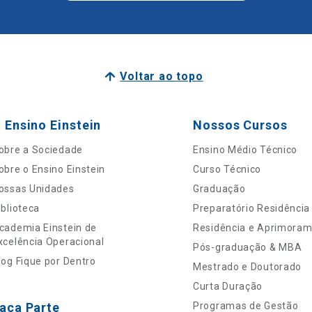
Voltar ao topo
 Ensino Einstein
Nossos Cursos
obre a Sociedade
Ensino Médio Técnico
obre o Ensino Einstein
Curso Técnico
ossas Unidades
Graduação
iblioteca
Preparatório Residência
cademia Einstein de
Residência e Aprimora
xcelência Operacional
Pós-graduação & MBA
log Fique por Dentro
Mestrado e Doutorado
Curta Duração
aça Parte
Programas de Gestão