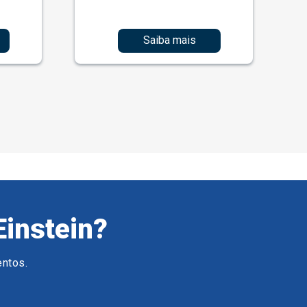
Saiba mais
Einstein?
entos.