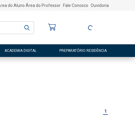
rea do Aluno
Área do Professor
Fale Conosco
Ouvidoria
Bem-vindo
(a)
Entre ou Cadastre-
se
ACADEMIA DIGITAL
PREPARATÓRIO RESIDÊNCIA
1