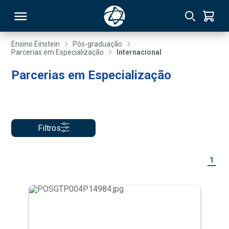
Ensino Einstein
Pós-graduação
Parcerias em Especialização
Internacional
RSO
Parcerias em Especialização
TIVAS
S
IN
Filtros
ONAL
1
 MBA
NTRO