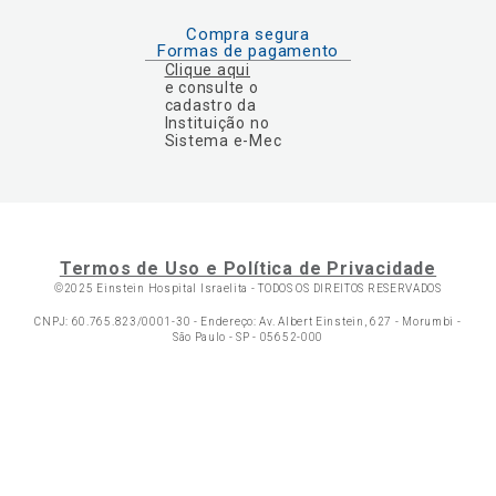
Compra segura
Formas de pagamento
Clique aqui
e consulte o
cadastro da
Instituição no
Sistema e-Mec
Termos de Uso e Política de Privacidade
©2025 Einstein Hospital Israelita -
TODOS OS DIREITOS RESERVADOS
CNPJ: 60.765.823/0001-30 - Endereço: Av. Albert Einstein, 627 - Morumbi -
São Paulo - SP - 05652-000
Ol