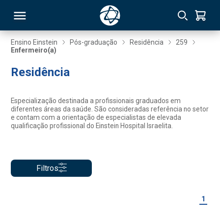
Ensino Einstein
Pós-graduação
Residência
259
Enfermeiro(a)
RSO
Residência
TIVAS
Especialização destinada a profissionais graduados em
diferentes áreas da saúde. São consideradas referência no setor
S
IN
e contam com a orientação de especialistas de elevada
qualificação profissional do Einstein Hospital Israelita.
ONAL
Filtros
 MBA
1
NTRO