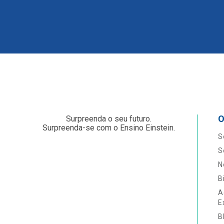
O
Surpreenda o seu futuro.
Surpreenda-se com o Ensino Einstein.
S
S
N
B
A
E
B