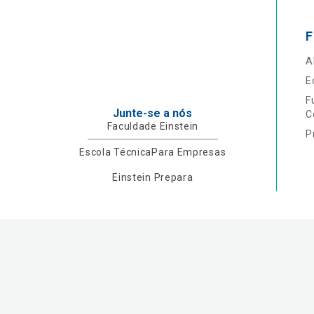
F
A
E
F
Junte-se a nós
C
Faculdade Einstein
P
Escola Técnica
Para Empresas
Einstein Prepara