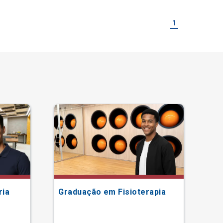
1
ria
Graduação em Fisioterapia
Gr