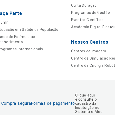
Curta Duração
aça Parte
Programas de Gestão
Eventos Científicos
lumni
Academia Digital Einstei
ducação em Saúde da População
undo de Estímulo ao
Nossos Centros
onhecimento
rogramas Internacionais
Centros de Imagem
Centro de Simulação Rea
Centro de Cirurgia Robót
Clique aqui
e consulte o
Compra segura
Formas de pagamento
cadastro da
Instituição no
Sistema e-Mec