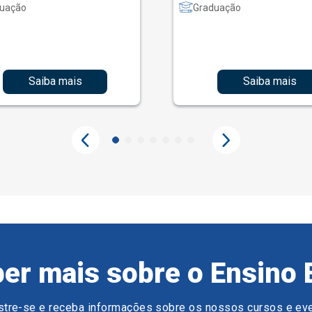
uação
Graduação
Saiba mais
Saiba mais
er mais sobre o Ensino 
tre-se e receba informações sobre os nossos cursos e ev