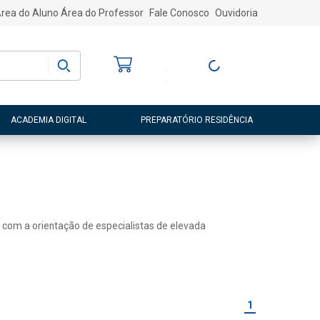
rea do Aluno
Área do Professor
Fale Conosco
Ouvidoria
Bem-vindo
(a)
Entre ou Cadastre-
se
ACADEMIA DIGITAL
PREPARATÓRIO RESIDÊNCIA
 com a orientação de especialistas de elevada
1