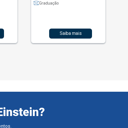
Graduação
Saiba mais
Einstein?
entos.