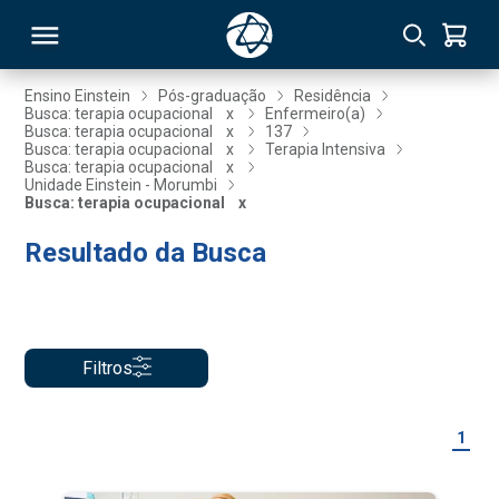
Ensino Einstein
Pós-graduação
Residência
Busca: terapia ocupacional
x
Enfermeiro(a)
Busca: terapia ocupacional
x
137
RSO
Busca: terapia ocupacional
x
Terapia Intensiva
Busca: terapia ocupacional
x
Unidade Einstein - Morumbi
Busca: terapia ocupacional
x
TIVAS
Resultado da Busca
S
IN
ONAL
Filtros
 MBA
1
NTRO