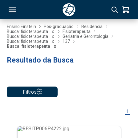
Ensino Einstein
Pós-graduação
Residência
Busca: fisioterapeuta
x
Fisioterapeuta
Busca: fisioterapeuta
x
Geriatria e Gerontologia
RSO
Busca: fisioterapeuta
x
137
Busca: fisioterapeuta
x
Resultado da Busca
TIVAS
S
IN
ONAL
Filtros
 MBA
1
NTRO