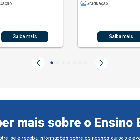
uação
Graduação
Saiba mais
Saiba mais
er mais sobre o Ensino 
tre-se e receba informações sobre os nossos cursos e ev