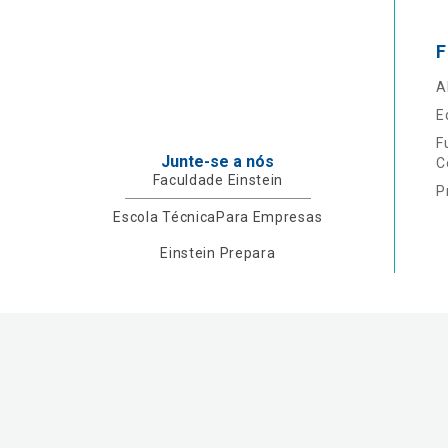
F
A
E
F
Junte-se a nós
C
Faculdade Einstein
P
Escola Técnica
Para Empresas
Einstein Prepara