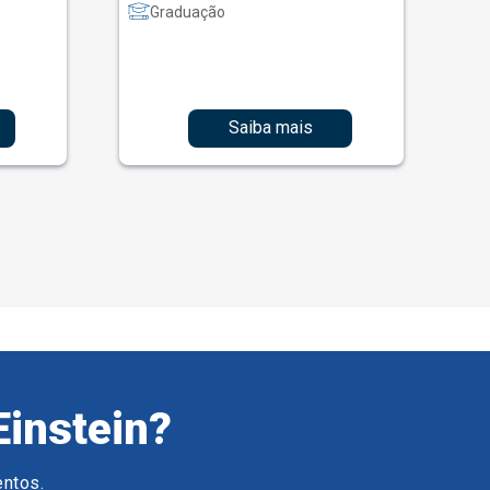
Graduação
Saiba mais
Einstein?
entos.