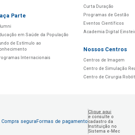
Curta Duração
aça Parte
Programas de Gestão
Eventos Científicos
lumni
Academia Digital Einstei
ducação em Saúde da População
undo de Estímulo ao
Nossos Centros
onhecimento
rogramas Internacionais
Centros de Imagem
Centro de Simulação Rea
Centro de Cirurgia Robót
Clique aqui
e consulte o
Compra segura
Formas de pagamento
cadastro da
Instituição no
Sistema e-Mec