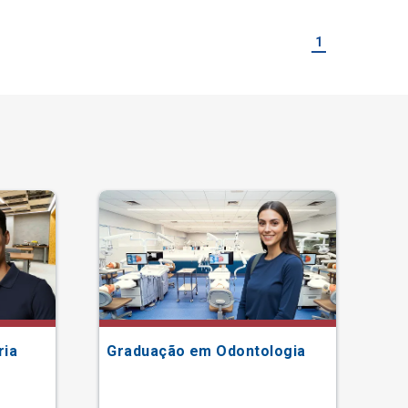
1
ria
Graduação em Odontologia
Gr