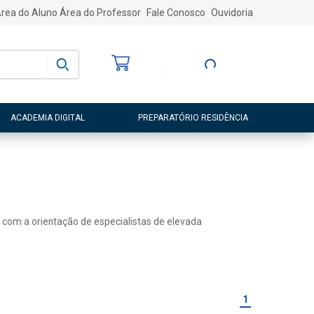
rea do Aluno
Área do Professor
Fale Conosco
Ouvidoria
Bem-vindo
(a)
Entre ou Cadastre-
se
ACADEMIA DIGITAL
PREPARATÓRIO RESIDÊNCIA
 com a orientação de especialistas de elevada
1