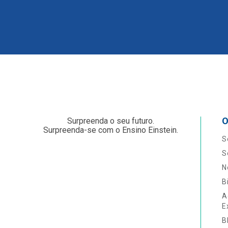
O
Surpreenda o seu futuro.
Surpreenda-se com o Ensino Einstein.
S
S
N
B
A
E
B