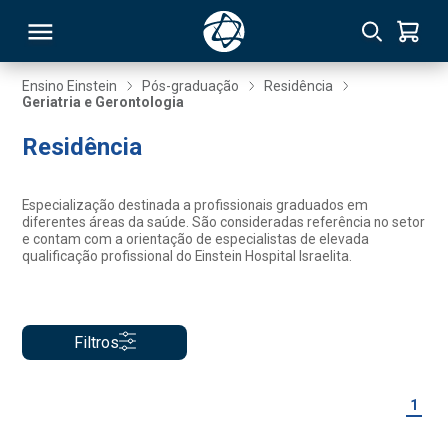
Ensino Einstein
Pós-graduação
Residência
Geriatria e Gerontologia
RSO
Residência
TIVAS
Especialização destinada a profissionais graduados em
diferentes áreas da saúde. São consideradas referência no setor
S
IN
e contam com a orientação de especialistas de elevada
qualificação profissional do Einstein Hospital Israelita.
ONAL
Filtros
 MBA
1
NTRO