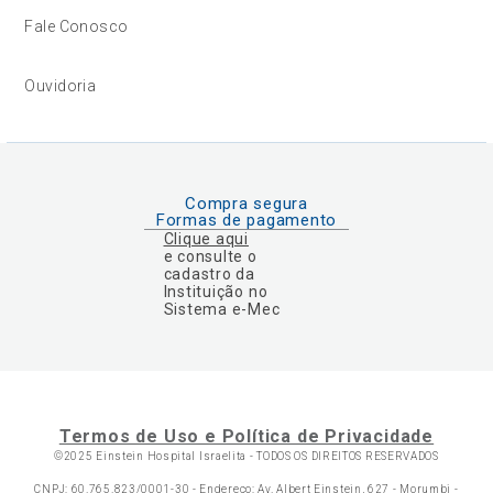
Fale Conosco
Ouvidoria
Compra segura
Formas de pagamento
Clique aqui
e consulte o
cadastro da
Instituição no
Sistema e-Mec
Termos de Uso e Política de Privacidade
©2025 Einstein Hospital Israelita -
TODOS OS DIREITOS RESERVADOS
CNPJ: 60.765.823/0001-30 - Endereço: Av. Albert Einstein, 627 - Morumbi -