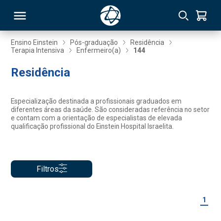
Ensino Einstein
Pós-graduação
Residência
Terapia Intensiva
Enfermeiro(a)
144
RSO
Residência
TIVAS
Especialização destinada a profissionais graduados em
diferentes áreas da saúde. São consideradas referência no setor
S
IN
e contam com a orientação de especialistas de elevada
qualificação profissional do Einstein Hospital Israelita.
ONAL
Filtros
 MBA
1
NTRO