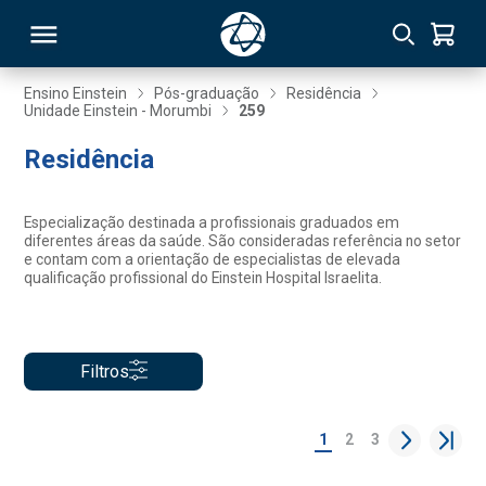
Ensino Einstein
Pós-graduação
Residência
Unidade Einstein - Morumbi
259
RSO
Residência
TIVAS
Especialização destinada a profissionais graduados em
diferentes áreas da saúde. São consideradas referência no setor
S
IN
e contam com a orientação de especialistas de elevada
qualificação profissional do Einstein Hospital Israelita.
ONAL
Filtros
 MBA
1
2
3
NTRO