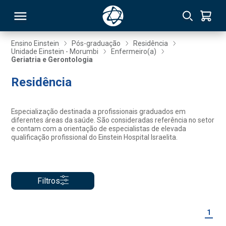
Ensino Einstein
Pós-graduação
Residência
Unidade Einstein - Morumbi
Enfermeiro(a)
Geriatria e Gerontologia
RSO
Residência
TIVAS
Especialização destinada a profissionais graduados em
S
IN
diferentes áreas da saúde. São consideradas referência no setor
e contam com a orientação de especialistas de elevada
qualificação profissional do Einstein Hospital Israelita.
ONAL
Filtros
 MBA
1
NTRO