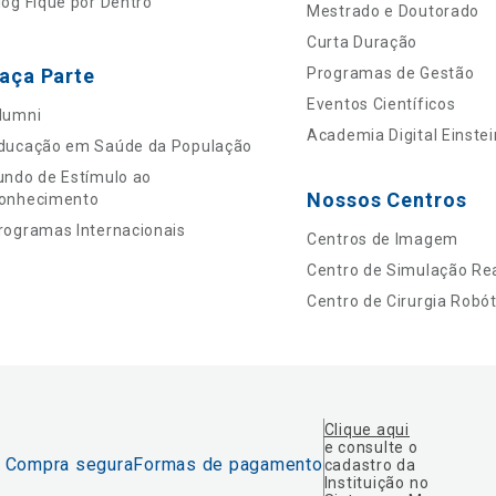
log Fique por Dentro
Mestrado e Doutorado
Curta Duração
aça Parte
Programas de Gestão
Eventos Científicos
lumni
Academia Digital Einstei
ducação em Saúde da População
undo de Estímulo ao
Nossos Centros
onhecimento
rogramas Internacionais
Centros de Imagem
Centro de Simulação Rea
Centro de Cirurgia Robót
Clique aqui
e consulte o
Compra segura
Formas de pagamento
cadastro da
Instituição no