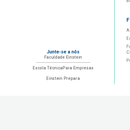
B
F
A
E
F
Junte-se a nós
C
Faculdade Einstein
P
Escola Técnica
Para Empresas
Einstein Prepara