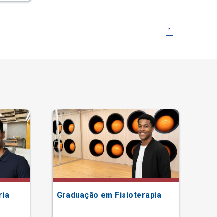
1
ria
Graduação em Fisioterapia
Gr