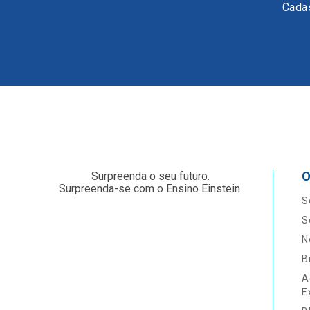
Cadas
O
Surpreenda o seu futuro.
Surpreenda-se com o Ensino Einstein.
S
S
N
B
A
E