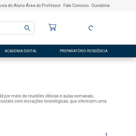
rea do Aluno
Área do Professor
Fale Conosco
Ouvidoria
Bem-vindo
(a)
Entre ou Cadastre-
se
ACADEMIA DIGITAL
PREPARATÓRIO RESIDÊNCIA
dá por meio de reuniões clínicas e aulas semanais,
 tem contato com inovações tecnológicas, que oferecem uma
1