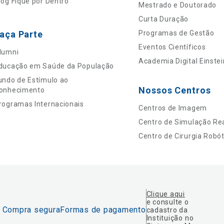
log Fique por Dentro
Mestrado e Doutorado
Curta Duração
aça Parte
Programas de Gestão
Eventos Científicos
lumni
Academia Digital Einstei
ducação em Saúde da População
undo de Estímulo ao
Nossos Centros
onhecimento
rogramas Internacionais
Centros de Imagem
Centro de Simulação Rea
Centro de Cirurgia Robót
Clique aqui
e consulte o
Compra segura
Formas de pagamento
cadastro da
Instituição no