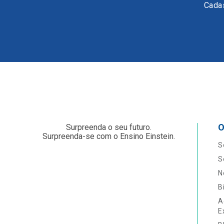
Cadas
O
Surpreenda o seu futuro.
Surpreenda-se com o Ensino Einstein.
S
S
N
B
A
E