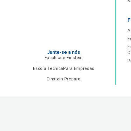
B
F
A
E
F
Junte-se a nós
C
Faculdade Einstein
P
Escola Técnica
Para Empresas
Einstein Prepara