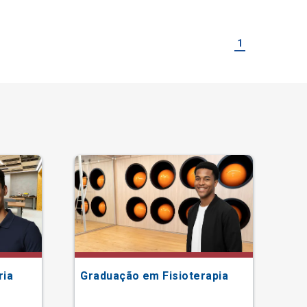
1
ria
Graduação em Fisioterapia
Gr