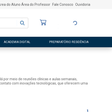
rea do Aluno
Área do Professor
Fale Conosco
Ouvidoria
Bem-vindo
(a)
Entre ou Cadastre-
se
ACADEMIA DIGITAL
PREPARATÓRIO RESIDÊNCIA
dá por meio de reuniões clínicas e aulas semanais,
 tem contato com inovações tecnológicas, que oferecem uma
1