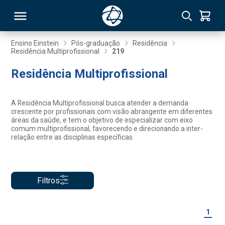
Ensino Einstein
Pós-graduação
Residência
Residência Multiprofissional
219
RSO
Residência Multiprofissional
TIVAS
A Residência Multiprofissional busca atender a demanda
crescente por profissionais com visão abrangente em diferentes
S
IN
áreas da saúde, e tem o objetivo de especializar com eixo
comum multiprofissional, favorecendo e direcionando a inter-
relação entre as disciplinas específicas.
ONAL
Filtros
 MBA
1
NTRO