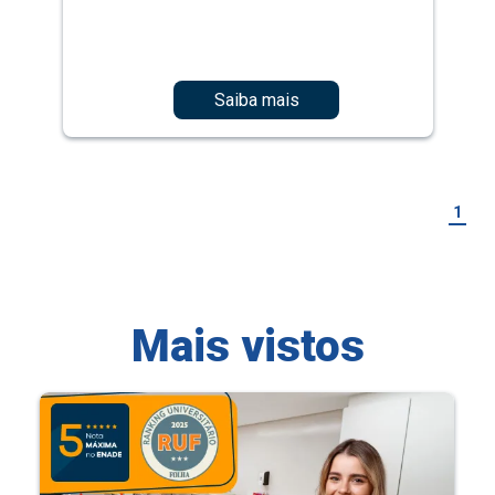
Saiba mais
1
Mais vistos