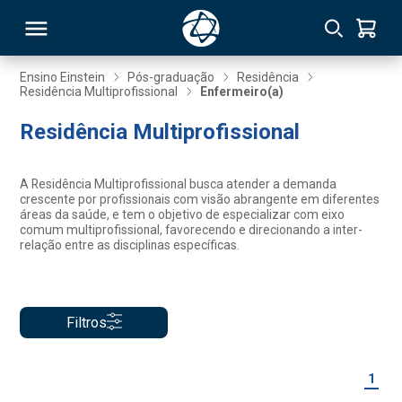
Ensino Einstein
Pós-graduação
Residência
Residência Multiprofissional
Enfermeiro(a)
RSO
Residência Multiprofissional
TIVAS
A Residência Multiprofissional busca atender a demanda
crescente por profissionais com visão abrangente em diferentes
S
IN
áreas da saúde, e tem o objetivo de especializar com eixo
comum multiprofissional, favorecendo e direcionando a inter-
relação entre as disciplinas específicas.
ONAL
Filtros
 MBA
1
NTRO