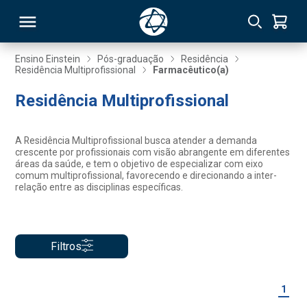
Ensino Einstein
Pós-graduação
Residência
Residência Multiprofissional
Farmacêutico(a)
RSO
Residência Multiprofissional
TIVAS
A Residência Multiprofissional busca atender a demanda
crescente por profissionais com visão abrangente em diferentes
S
IN
áreas da saúde, e tem o objetivo de especializar com eixo
comum multiprofissional, favorecendo e direcionando a inter-
relação entre as disciplinas específicas.
ONAL
Filtros
 MBA
1
NTRO