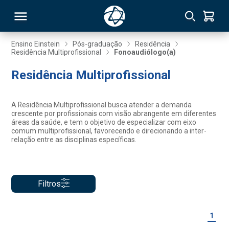
Ensino Einstein
Pós-graduação
Residência
Residência Multiprofissional
Fonoaudiólogo(a)
RSO
Residência Multiprofissional
TIVAS
A Residência Multiprofissional busca atender a demanda
crescente por profissionais com visão abrangente em diferentes
S
IN
áreas da saúde, e tem o objetivo de especializar com eixo
comum multiprofissional, favorecendo e direcionando a inter-
relação entre as disciplinas específicas.
ONAL
Filtros
 MBA
1
NTRO