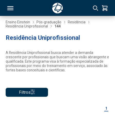
Ensino Einstein
Pós-graduação
Residência
Residência Uniprofissional
144
RSO
Residência Uniprofissional
TIVAS
A Residência Uniprofissional busca atender a demanda
crescente por profissionais que buscam uma visão abrangente e
S
IN
qualificada. Este programa visa à formação especializada de
profissionais por meio do treinamento em serviço, associado às
fortes bases conceituais e científicas.
ONAL
Filtros
 MBA
1
NTRO