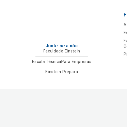
F
A
E
F
Junte-se a nós
C
Faculdade Einstein
P
Escola Técnica
Para Empresas
Einstein Prepara