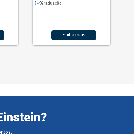
Graduação
Saiba mais
Einstein?
entos.