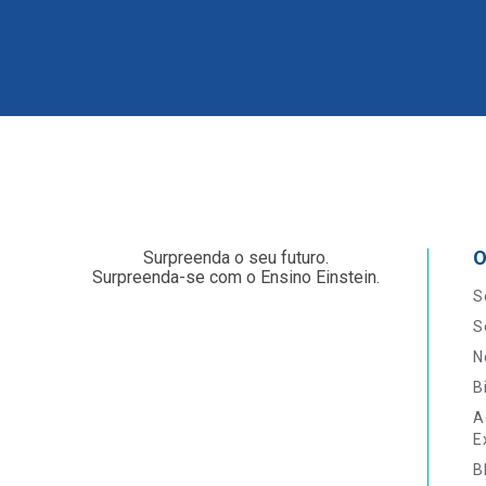
O
Surpreenda o seu futuro.
Surpreenda-se com o Ensino Einstein.
S
S
N
B
A
E
B