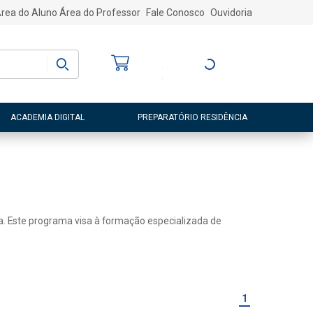
rea do Aluno
Área do Professor
Fale Conosco
Ouvidoria
Bem-vindo
(a)
Entre ou Cadastre-
se
ACADEMIA DIGITAL
PREPARATÓRIO RESIDÊNCIA
a. Este programa visa à formação especializada de
1