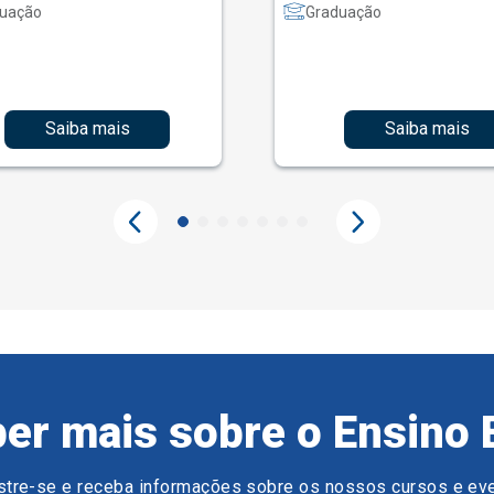
uação
Graduação
Saiba mais
Saiba mais
er mais sobre o Ensino 
tre-se e receba informações sobre os nossos cursos e ev