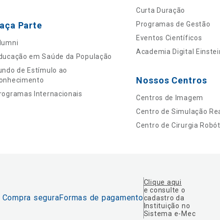
Curta Duração
aça Parte
Programas de Gestão
Eventos Científicos
lumni
Academia Digital Einstei
ducação em Saúde da População
undo de Estímulo ao
Nossos Centros
onhecimento
rogramas Internacionais
Centros de Imagem
Centro de Simulação Rea
Centro de Cirurgia Robót
Clique aqui
e consulte o
Compra segura
Formas de pagamento
cadastro da
Instituição no
Sistema e-Mec