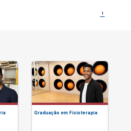
1
ria
Graduação em Fisioterapia
Gr