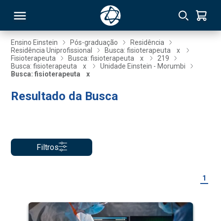
Ensino Einstein
Pós-graduação
Residência
Residência Uniprofissional
Busca: fisioterapeuta
x
Fisioterapeuta
Busca: fisioterapeuta
x
219
RSO
Busca: fisioterapeuta
x
Unidade Einstein - Morumbi
Busca: fisioterapeuta
x
Resultado da Busca
TIVAS
S
IN
ONAL
Filtros
 MBA
1
NTRO