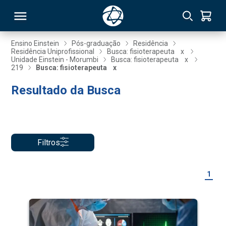
Ensino Einstein
Pós-graduação
Residência
Residência Uniprofissional
Busca: fisioterapeuta
x
Unidade Einstein - Morumbi
Busca: fisioterapeuta
x
RSO
219
Busca: fisioterapeuta
x
Resultado da Busca
TIVAS
S
IN
ONAL
Filtros
1
 MBA
NTRO