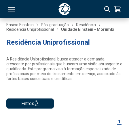
Ensino Einstein
Pós-graduação
Residência
Residência Uniprofissional
Unidade Einstein - Morumbi
RSO
Residência Uniprofissional
TIVAS
A Residência Uniprofissional busca atender a demanda
crescente por profissionais que buscam uma visão abrangente e
S
IN
qualificada. Este programa visa à formação especializada de
profissionais por meio do treinamento em serviço, associado às
fortes bases conceituais e científicas.
ONAL
Filtros
 MBA
1
NTRO