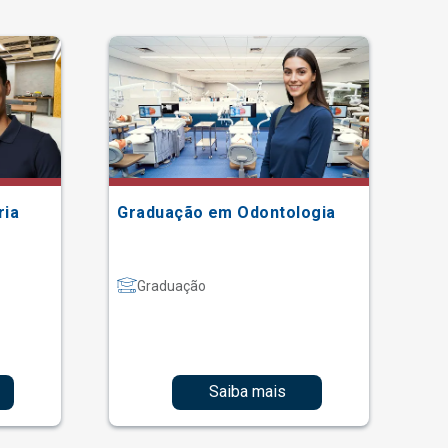
ria
Graduação em Odontologia
Gr
Graduação
Saiba mais