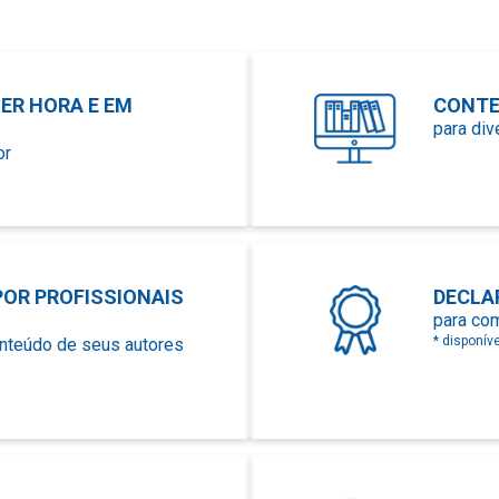
ER HORA E EM
CONTE
para di
or
OR PROFISSIONAIS
DECLA
para co
* disponív
onteúdo de seus autores