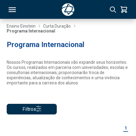
Ensino Einstein
Curta Duração
Programa Internacional
RSO
Programa Internacional
TIVAS
Nossos Programas Internacionais vão expandir seus horizontes.
Os cursos, realizados em parceria com universidades, escolas e
S
IN
consultorias internacionais, proporcionarão troca de
experiências, atualização de conhecimentos e uma vivência
importante para a carreira dos alunos.
ONAL
Filtros
 MBA
1
NTRO