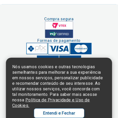
Compra segura
Formas de pagamento
Nós usamos cookies e outras tecnologias
semelhantes para melhorar a sua experiência
em nossos serviços, personalizar publicidade
Clique aqui
e consulte o
e recomendar conteúdo de seu interesse. Ao
cadastro da
utilizar nossos serviços, você concorda com
Instituição no
tal monitoramento. Para saber mais acesse
Sistema e-Mec
nossa
Política de Privacidade e Uso de
Cookies.
Entendi e Fechar