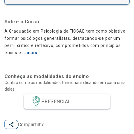
Processo de Transferência –
Inverno 2026
Sobre o Curso
Clique aqui
Clique aqui
e confira a lista dos
e
A Graduação em Psicologia da FICSAE tem como objetivo
candidatos aprovados para
confira o Edital
formar psicólogos generalistas, destacando-se por um
matrícula.
perfil crítico e reflexivo, comprometidos com princípios
éticos e
...mais
Conheça as modalidades do ensino
Confira como as modalidades funcionam clicando em cada uma
delas
PRESENCIAL
Compartilhe