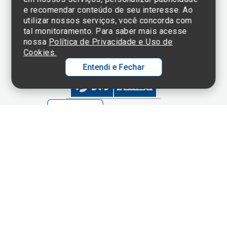
Compra segura
e recomendar conteúdo de seu interesse. Ao
utilizar nossos serviços, você concorda com
tal monitoramento. Para saber mais acesse
nossa
Política de Privacidade e Uso de
Formas de pagamento
Cookies.
Entendi e Fechar
Ol
C
p
Clique aqui
e consulte o
t
cadastro da
a
Wh
N
Fa
Instituição no
li
Sistema e-Mec
A
a
C
Termos de Uso e Política de Privacidade