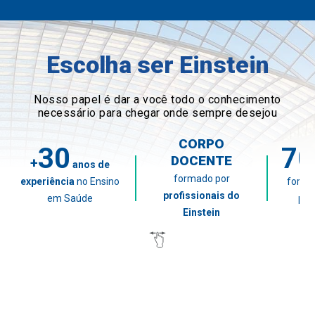
Escolha ser Einstein
Nosso papel é dar a você todo o conhecimento
necessário para chegar onde sempre desejou
CORPO
30
70
DOCENTE
+
anos de
formado por
experiência
no Ensino
fora
profissionais do
em Saúde
pela
Einstein