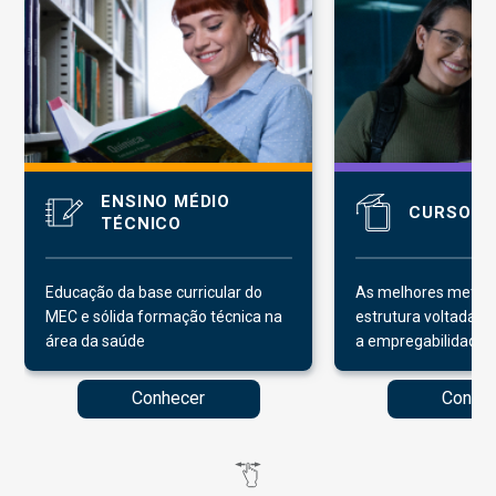
ENSINO MÉDIO
CURSO T
TÉCNICO
Educação da base curricular do
As melhores metodo
MEC e sólida formação técnica na
estrutura voltadas p
área da saúde
a empregabilidade
Conhecer
Conhe