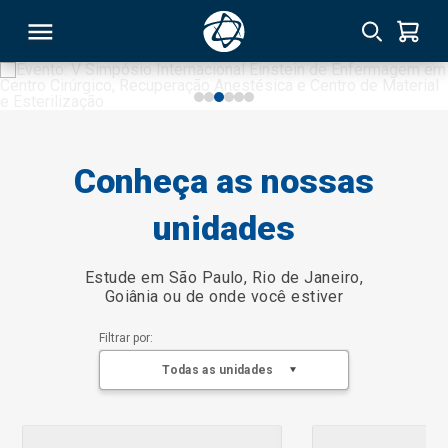
RSO
Conheça as nossas
TIVAS
unidades
S
IN
ONAL
Estude em São Paulo, Rio de Janeiro,
Goiânia ou de onde você estiver
Filtrar por:
 MBA
Todas as unidades
NTRO