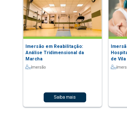
Imersão em Reabilitação:
Imersã
Análise Tridimensional da
Hospita
Marcha
de Vila
Imersão
Imer
Saiba mais