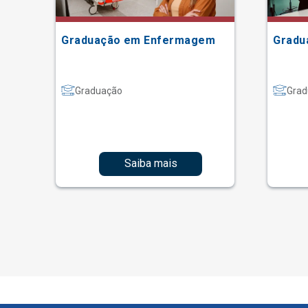
Graduação em Enfermagem
Gradu
Graduação
Grad
Saiba mais