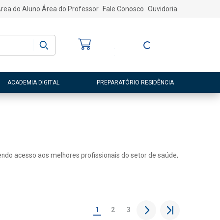
rea do Aluno
Área do Professor
Fale Conosco
Ouvidoria
Bem-vindo
(a)
Entre ou Cadastre-
se
ACADEMIA DIGITAL
PREPARATÓRIO RESIDÊNCIA
 tendo acesso aos melhores profissionais do setor de saúde,
1
2
3