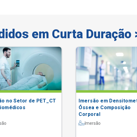
didos em Curta Duração 
ão no Setor de PET_CT
Imersão em Densitomet
Biomédicos
Óssea e Composição
Corporal
são
Imersão