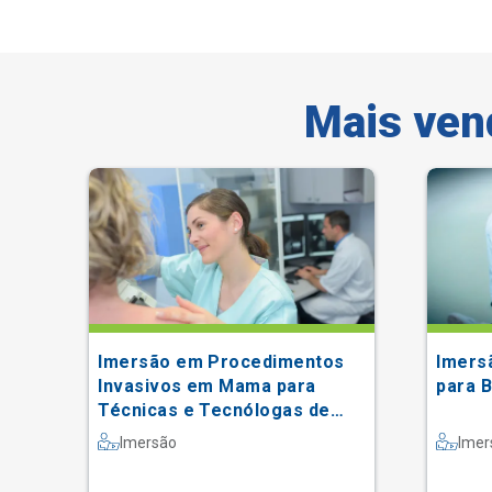
Mais ven
Imersão em Procedimentos
Imers
ipal
Invasivos em Mama para
para 
Técnicas e Tecnólogas de
Radiologia
Imersão
Imer