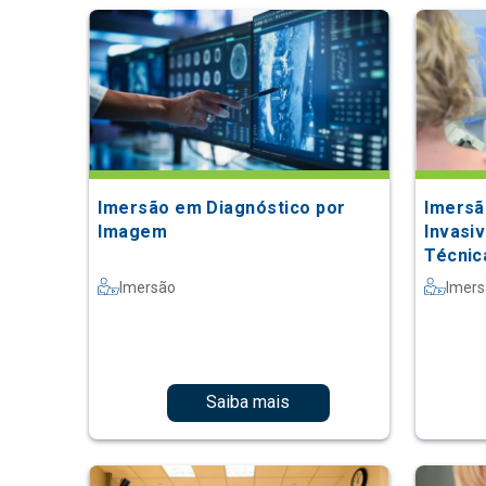
Imersão em Diagnóstico por
Imersã
Imagem
Invasi
Técnic
Radiol
Imersão
Imer
Saiba mais