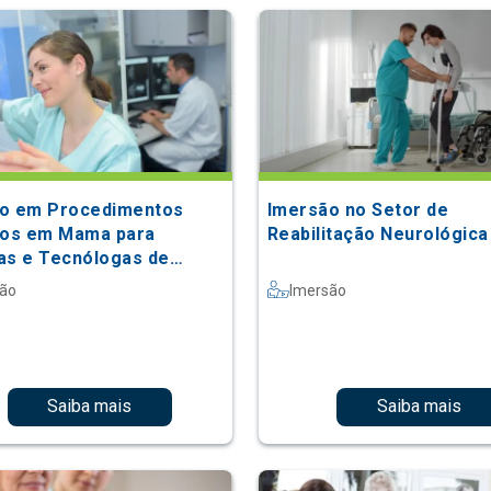
o em Procedimentos
Imersão no Setor de
vos em Mama para
Reabilitação Neurológica
as e Tecnólogas de
ogia
são
Imersão
Saiba mais
Saiba mais