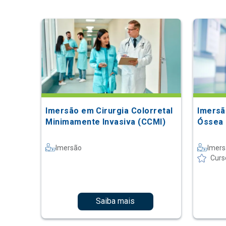
Imersão em Cirurgia Colorretal
Imersã
Minimamente Invasiva (CCMI)
Óssea 
Imersão
Imer
Curs
Saiba mais