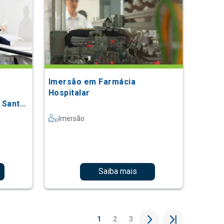
Imersão em Farmácia
Hospitalar
a Santa
Imersão
Saiba mais
1
2
3