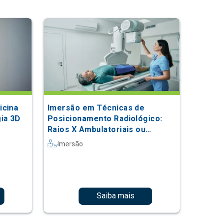
icina
Imersão em Técnicas de
ia 3D
Posicionamento Radiológico:
Raios X Ambulatoriais ou
Exames Contrastados
Imersão
Saiba mais