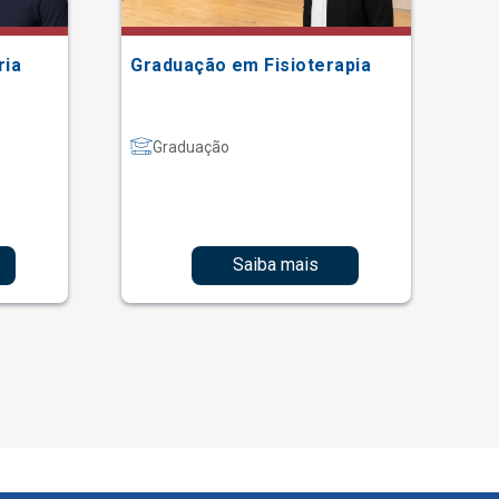
ria
Graduação em Fisioterapia
Gr
Graduação
Saiba mais