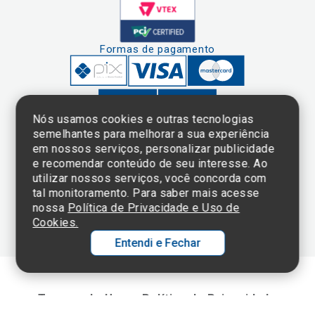
Formas de pagamento
Nós usamos cookies e outras tecnologias
semelhantes para melhorar a sua experiência
em nossos serviços, personalizar publicidade
Clique aqui
e consulte o
e recomendar conteúdo de seu interesse. Ao
cadastro da
utilizar nossos serviços, você concorda com
Instituição no
tal monitoramento. Para saber mais acesse
Sistema e-Mec
nossa
Política de Privacidade e Uso de
Cookies.
Entendi e Fechar
Ol
C
Termos de Uso e Política de Privacidade
©2025 Einstein Hospital Israelita -
TODOS OS DIREITOS RESERVADOS
p