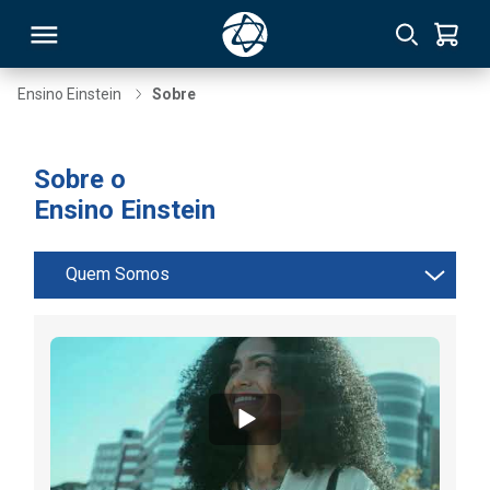
Ensino Einstein
Sobre
RSO
Sobre o
Ensino Einstein
TIVAS
S
IN
Quem Somos
ONAL
 MBA
NTRO