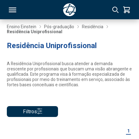
Ensino Einstein
Pós-graduação
Residência
Residência Uniprofissional
RSO
Residência Uniprofissional
TIVAS
A Residência Uniprofissional busca atender a demanda
crescente por profissionais que buscam uma visão abrangente e
S
IN
qualificada. Este programa visa à formação especializada de
profissionais por meio do treinamento em serviço, associado às
fortes bases conceituais e científicas.
ONAL
Filtros
 MBA
1
NTRO