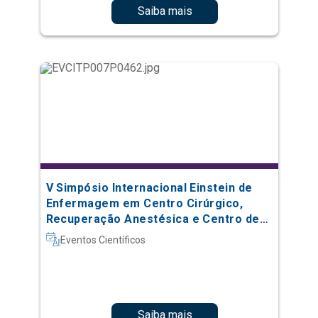
Saiba mais
V Simpósio Internacional Einstein de
Enfermagem em Centro Cirúrgico,
Recuperação Anestésica e Centro de
Material e Esterilização
Eventos Científicos
Saiba mais