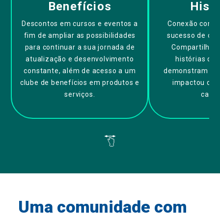
Benefícios
Hist
Descontos em cursos e eventos a
Conexão com a
fim de ampliar as possibilidades
sucesso de out
para continuar a sua jornada de
Compartilhe 
atualização e desenvolvimento
histórias qu
constante, além de acesso a um
demonstram co
clube de benefícios em produtos e
impactou dive
serviços.
carre
Uma comunidade com