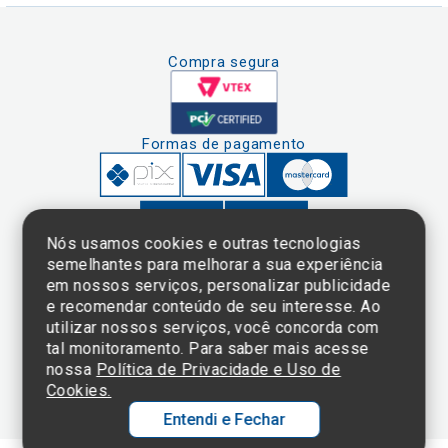
Compra segura
Formas de pagamento
Nós usamos cookies e outras tecnologias
semelhantes para melhorar a sua experiência
em nossos serviços, personalizar publicidade
Clique aqui
e consulte o
e recomendar conteúdo de seu interesse. Ao
cadastro da
utilizar nossos serviços, você concorda com
Instituição no
tal monitoramento. Para saber mais acesse
Sistema e-Mec
nossa
Política de Privacidade e Uso de
Cookies.
Entendi e Fechar