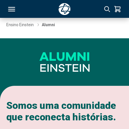
Ensino Einstein
Alumni
RSO
TIVAS
S
IN
ONAL
Somos uma comunidade
 MBA
que reconecta histórias.
NTRO