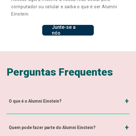
computador ou celular e saiba o que é ser Alumni
Einstein.
Junte-se a
nós
Perguntas Frequentes
O que é o Alumni Einstein?
O Alumni é um programa desenvolvido em diferentes
instituições de ensino no Brasil e no mundo destinado
Quem pode fazer parte do Alumni Einstein?
para a reconexão de ex-alunos(as).