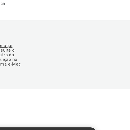
ica
ue aqui
nsulte o
stro da
tuição no
ema e-Mec