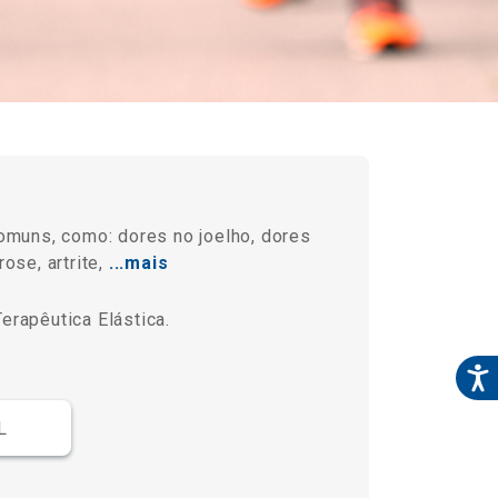
comuns, como: dores no joelho, dores
ose, artrite,
...mais
erapêutica Elástica.
L