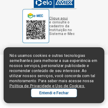
Clique aqui
e consulte o
cadastro da
Instituição no
Sistema e-Mec
Nós usamos cookies e outras tecnologias
semelhantes para melhorar a sua experiência em
nossos serviços, personalizar publicidade e
Termos de Uso e Política de Privacidade
recomendar conteúdo de seu interesse. Ao
utilizar nossos serviços, você concorda com tal
monitoramento. Para saber mais acesse nossa
Política de Privacidade e Uso de Cookies.
©2025 Einstein Hospital Israelita -
TODOS OS DIREITOS RESERVADOS
Entendi e Fechar
CNPJ: 60.765.823/0001-30 - Endereço: Av. Albert Einstein, 627 - Morumbi - São
Paulo - SP - 05652-000
Ol