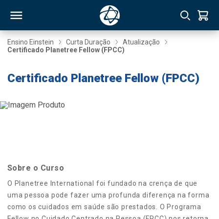
Ensino Einstein
Curta Duração
Atualização
Certificado Planetree Fellow (FPCC)
RSO
Certificado Planetree Fellow (FPCC)
TIVAS
S
IN
ONAL
Sobre o Curso
 MBA
O Planetree International foi fundado na crença de que
uma pessoa pode fazer uma profunda diferença na forma
como os cuidados em saúde são prestados. O Programa
NTRO
Fellow no Cuidado Centrado na Pessoa (FPCC) nos retorna