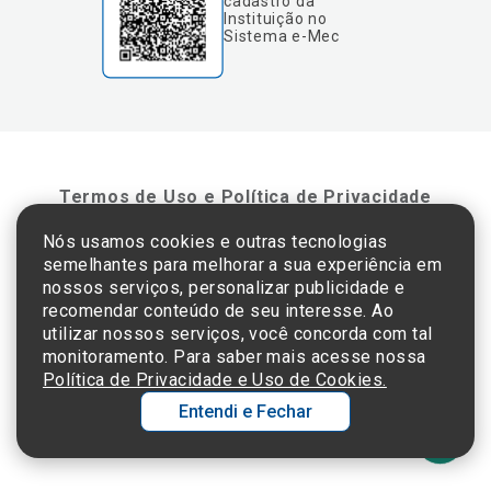
cadastro da
Instituição no
Sistema e-Mec
Termos de Uso e Política de Privacidade
Nós usamos cookies e outras tecnologias
semelhantes para melhorar a sua experiência em
©2025 Einstein Hospital Israelita -
TODOS OS DIREITOS RESERVADOS
nossos serviços, personalizar publicidade e
CNPJ: 60.765.823/0001-30 - Endereço: Av. Albert Einstein, 627 - Morumbi - São
recomendar conteúdo de seu interesse. Ao
Paulo - SP - 05652-000
utilizar nossos serviços, você concorda com tal
monitoramento. Para saber mais acesse nossa
Política de Privacidade e Uso de Cookies.
Entendi e Fechar
Ol