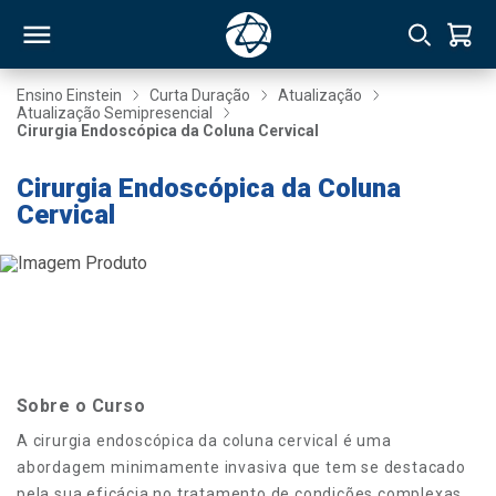
Ensino Einstein
Curta Duração
Atualização
Atualização Semipresencial
Cirurgia Endoscópica da Coluna Cervical
RSO
Cirurgia Endoscópica da Coluna
Cervical
TIVAS
S
IN
ONAL
 MBA
Sobre o Curso
A cirurgia endoscópica da coluna cervical é uma
abordagem minimamente invasiva que tem se destacado
NTRO
pela sua eficácia no tratamento de condições complexas