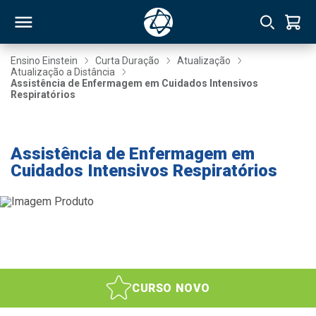
Ensino Einstein
Curta Duração
Atualização
Atualização a Distância
Assistência de Enfermagem em Cuidados Intensivos
RSO
Respiratórios
-20% até 08/08
TIVAS
Assistência de Enfermagem em
S
IN
Cuidados Intensivos Respiratórios
ONAL
 MBA
CURSO NOVO
NTRO