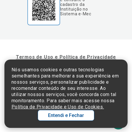
cadastro da
Instituição no
Sistema e-Mec
Termos de Uso e Política de Privacidade
Nós usamos cookies e outras tecnologias
semelhantes para melhorar a sua experiência em
©2025 Einstein Hospital Israelita -
TODOS OS DIREITOS RESERVADOS
nossos serviços, personalizar publicidade e
CNPJ: 60.765.823/0001-30 - Endereço: Av. Albert Einstein, 627 - Morumbi - São
recomendar conteúdo de seu interesse. Ao
Paulo - SP - 05652-000
utilizar nossos serviços, você concorda com tal
monitoramento. Para saber mais acesse nossa
Política de Privacidade e Uso de Cookies.
Entendi e Fechar
Ol