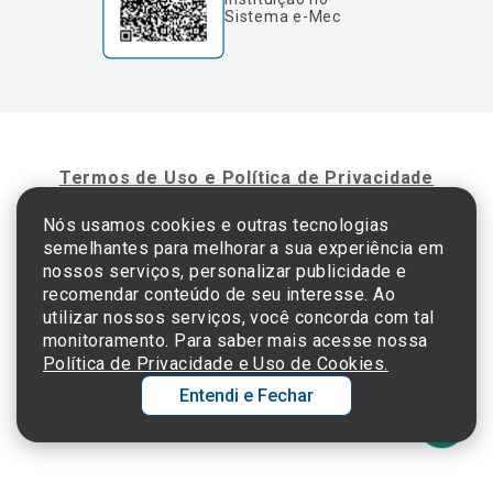
Sistema e-Mec
Termos de Uso e Política de Privacidade
Nós usamos cookies e outras tecnologias
semelhantes para melhorar a sua experiência em
©2025 Einstein Hospital Israelita -
TODOS OS DIREITOS RESERVADOS
nossos serviços, personalizar publicidade e
CNPJ: 60.765.823/0001-30 - Endereço: Av. Albert Einstein, 627 - Morumbi - São
recomendar conteúdo de seu interesse. Ao
Paulo - SP - 05652-000
utilizar nossos serviços, você concorda com tal
monitoramento. Para saber mais acesse nossa
Política de Privacidade e Uso de Cookies.
Entendi e Fechar
Ol
C