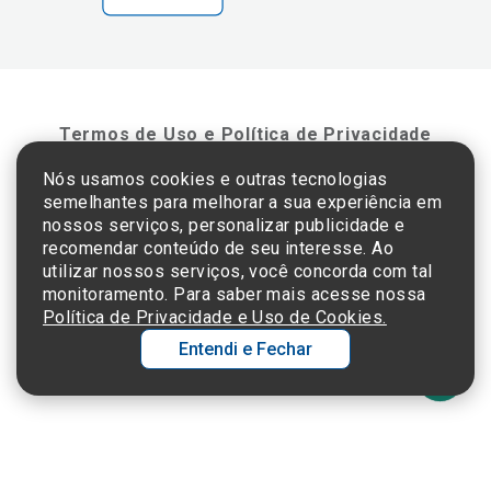
Termos de Uso e Política de Privacidade
Nós usamos cookies e outras tecnologias
semelhantes para melhorar a sua experiência em
©2025 Einstein Hospital Israelita -
TODOS OS DIREITOS RESERVADOS
nossos serviços, personalizar publicidade e
CNPJ: 60.765.823/0001-30 - Endereço: Av. Albert Einstein, 627 - Morumbi - São
recomendar conteúdo de seu interesse. Ao
Paulo - SP - 05652-000
utilizar nossos serviços, você concorda com tal
monitoramento. Para saber mais acesse nossa
Política de Privacidade e Uso de Cookies.
Entendi e Fechar
Ol
C
p
t