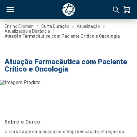
Ensino Einstein
Curta Duração
Atualização
Atualização a Distância
Atuação Farmacêutica com Paciente Crítico e Oncologia
RSO
-20% até 08/08
TIVAS
Atuação Farmacêutica com Paciente
Crítico e Oncologia
S
IN
ONAL
 MBA
Sobre o Curso
O curso aborda a busca da compreensão da atuação do
NTRO