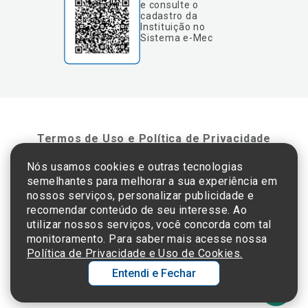
e consulte o
cadastro da
Instituição no
Sistema e-Mec
Termos de Uso e Política de Privacidade
Nós usamos cookies e outras tecnologias
semelhantes para melhorar a sua experiência em
©2025 Einstein Hospital Israelita -
TODOS OS DIREITOS RESERVADOS
nossos serviços, personalizar publicidade e
CNPJ: 60.765.823/0001-30 - Endereço: Av. Albert Einstein, 627 - Morumbi - São
recomendar conteúdo de seu interesse. Ao
Paulo - SP - 05652-000
utilizar nossos serviços, você concorda com tal
monitoramento. Para saber mais acesse nossa
Política de Privacidade e Uso de Cookies.
Entendi e Fechar