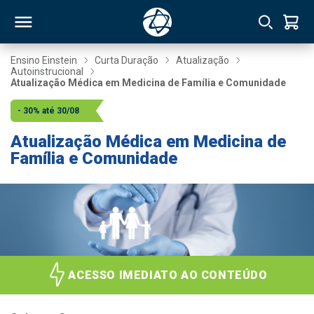
Ensino Einstein
Curta Duração
Atualização
Autoinstrucional
Atualização Médica em Medicina de Família e Comunidade
RSO
- 30% até 30/08
TIVAS
Atualização Médica em Medicina de
Família e Comunidade
S
IN
ONAL
 MBA
ACESSO IMEDIATO AO CONTEÚDO
NTRO