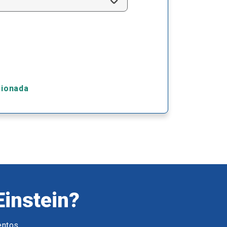
cionada
Einstein?
entos.