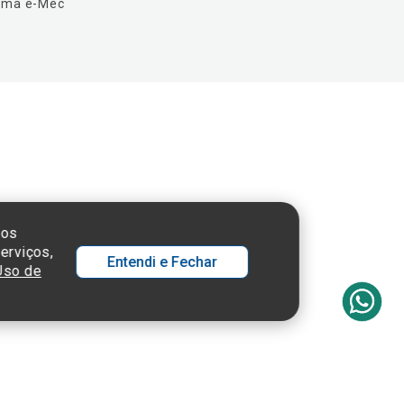
ema e-Mec
 SP - 05652-000
sos
erviços,
Entendi e Fechar
 Uso de
Ol
C
p
t