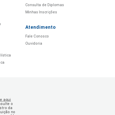
Consulta de Diplomas
Minhas Inscrições
n
Atendimento
Fale Conosco
Ouvidoria
ística
ica
ue aqui
nsulte o
stro da
tuição no