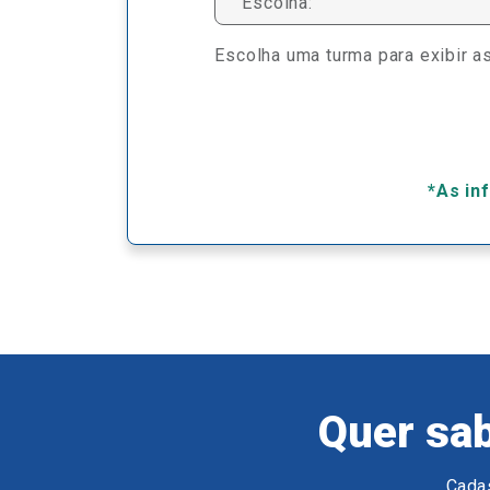
Escolha:
Escolha uma turma para exibir as
*As in
Quer sab
Cadas