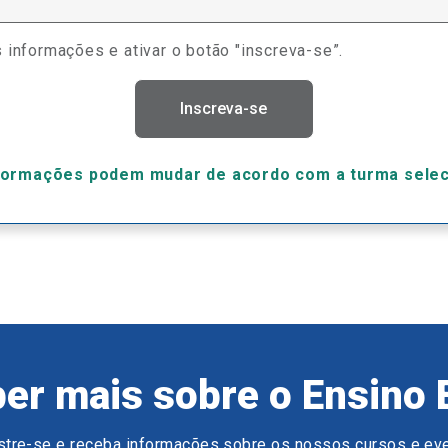
 informações e ativar o botão "inscreva-se”.
Inscreva-se
formações podem mudar de acordo com a turma sele
er mais sobre o Ensino 
tre-se e receba informações sobre os nossos cursos e ev