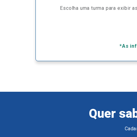
Escolha uma turma para exibir as
*As in
Quer sab
Cadas