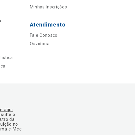
Minhas Inscrições
n
Atendimento
Fale Conosco
Ouvidoria
ística
ica
ue aqui
nsulte o
stro da
tuição no
ema e-Mec