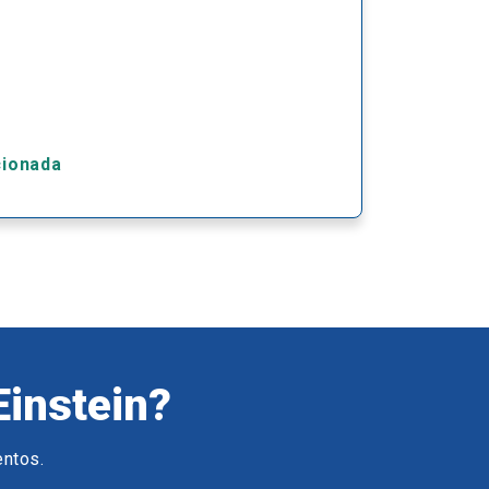
cionada
Einstein?
entos.