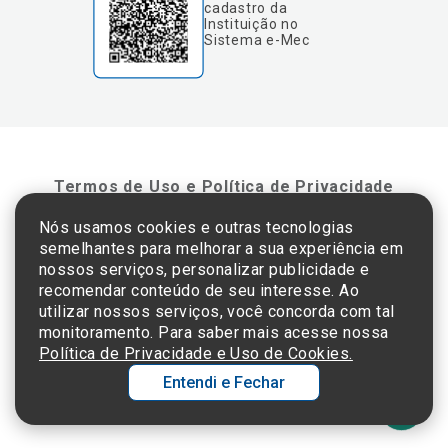
cadastro da
Instituição no
Sistema e-Mec
Termos de Uso e Política de Privacidade
Nós usamos cookies e outras tecnologias
semelhantes para melhorar a sua experiência em
©2025 Einstein Hospital Israelita -
TODOS OS DIREITOS RESERVADOS
nossos serviços, personalizar publicidade e
CNPJ: 60.765.823/0001-30 - Endereço: Av. Albert Einstein, 627 - Morumbi - São
recomendar conteúdo de seu interesse. Ao
Paulo - SP - 05652-000
utilizar nossos serviços, você concorda com tal
monitoramento. Para saber mais acesse nossa
Política de Privacidade e Uso de Cookies.
Entendi e Fechar
Ol