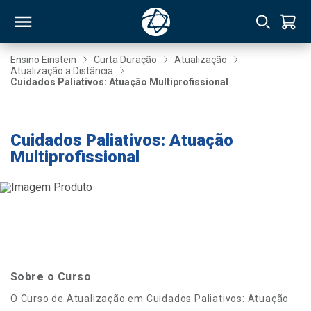
Ensino Einstein
Curta Duração
Atualização
Atualização a Distância
Cuidados Paliativos: Atuação Multiprofissional
RSO
-20% até 08/11
TIVAS
Cuidados Paliativos: Atuação
Multiprofissional
S
IN
ONAL
 MBA
Sobre o Curso
O Curso de Atualização em Cuidados Paliativos: Atuação
NTRO