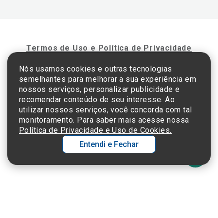
Termos de Uso e Política de Privacidade
Nós usamos cookies e outras tecnologias
semelhantes para melhorar a sua experiência em
©2025 Einstein Hospital Israelita -
TODOS OS DIREITOS RESERVADOS
nossos serviços, personalizar publicidade e
CNPJ: 60.765.823/0001-30 - Endereço: Av. Albert Einstein, 627 - Morumbi - São
recomendar conteúdo de seu interesse. Ao
Paulo - SP - 05652-000
utilizar nossos serviços, você concorda com tal
monitoramento. Para saber mais acesse nossa
Política de Privacidade e Uso de Cookies.
Entendi e Fechar
Ol
C
p
t
a
Wh
N
Fa