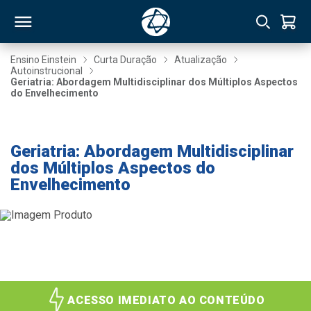
Ensino Einstein
Curta Duração
Atualização
Autoinstrucional
Geriatria: Abordagem Multidisciplinar dos Múltiplos Aspectos
RSO
do Envelhecimento
- 20% até 30/08
TIVAS
Geriatria: Abordagem Multidisciplinar
S
IN
dos Múltiplos Aspectos do
Envelhecimento
ONAL
 MBA
ACESSO IMEDIATO AO CONTEÚDO
NTRO