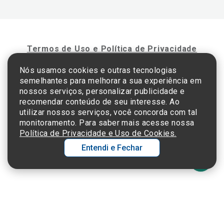
Termos de Uso e Política de Privacidade
Nós usamos cookies e outras tecnologias
semelhantes para melhorar a sua experiência em
©2025 Einstein Hospital Israelita -
TODOS OS DIREITOS RESERVADOS
nossos serviços, personalizar publicidade e
CNPJ: 60.765.823/0001-30 - Endereço: Av. Albert Einstein, 627 - Morumbi - São
recomendar conteúdo de seu interesse. Ao
Paulo - SP - 05652-000
utilizar nossos serviços, você concorda com tal
monitoramento. Para saber mais acesse nossa
Política de Privacidade e Uso de Cookies.
Entendi e Fechar
Ol
C
p
t
a
Wh
N
Fa