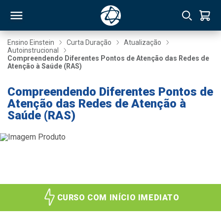
Ensino Einstein
Curta Duração
Atualização
Autoinstrucional
Compreendendo Diferentes Pontos de Atenção das Redes de
RSO
Atenção à Saúde (RAS)
Compreendendo Diferentes Pontos de
TIVAS
Atenção das Redes de Atenção à
Saúde (RAS)
S
IN
ONAL
 MBA
CURSO COM INÍCIO IMEDIATO
NTRO