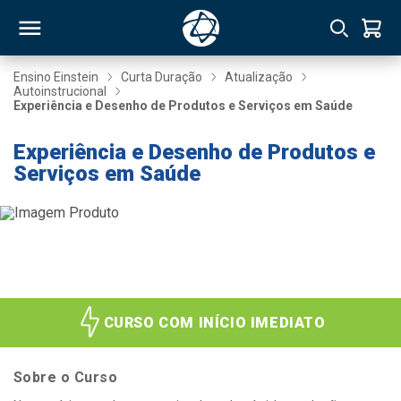
Ensino Einstein
Curta Duração
Atualização
Autoinstrucional
Experiência e Desenho de Produtos e Serviços em Saúde
RSO
Experiência e Desenho de Produtos e
Serviços em Saúde
TIVAS
S
IN
ONAL
 MBA
CURSO COM INÍCIO IMEDIATO
Sobre o Curso
NTRO