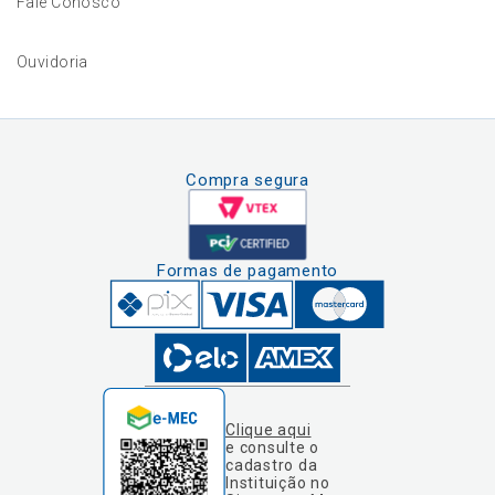
Fale Conosco
Ouvidoria
Compra segura
Formas de pagamento
Clique aqui
e consulte o
cadastro da
Instituição no