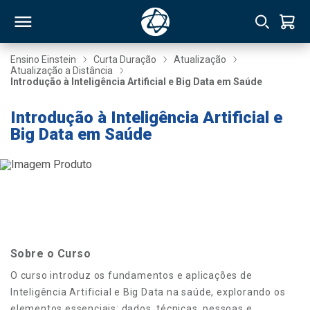
Ensino Einstein
Curta Duração
Atualização
Atualização a Distância
Introdução à Inteligência Artificial e Big Data em Saúde
RSO
Introdução à Inteligência Artificial e
Big Data em Saúde
TIVAS
S
IN
ONAL
 MBA
Sobre o Curso
O curso introduz os fundamentos e aplicações de
Inteligência Artificial e Big Data na saúde, explorando os
NTRO
elementos essenciais: dados, técnicas, pessoas e