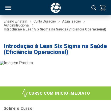
Ensino Einstein
Curta Duração
Atualização
Autoinstrucional
Introdução à Lean Six Sigma na Saúde (Eficiência Operacional)
RSO
Introdução à Lean Six Sigma na Saúde
TIVAS
(Eficiência Operacional)
S
IN
ONAL
 MBA
CURSO COM INÍCIO IMEDIATO
Sobre o Curso
NTRO