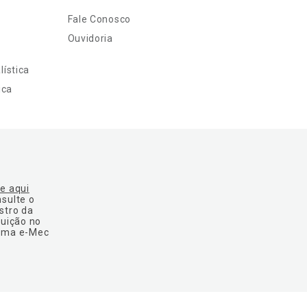
Fale Conosco
Ouvidoria
ística
ica
ue aqui
nsulte o
stro da
tuição no
ema e-Mec