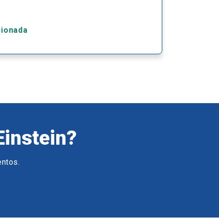
cionada
Einstein?
entos.