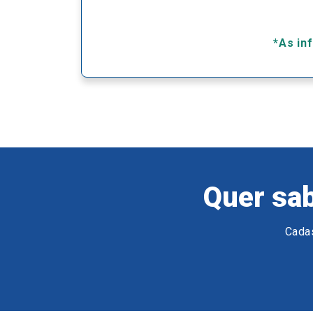
*As in
Quer sab
Cadas